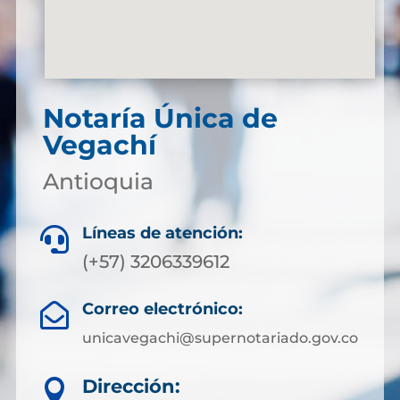
Notaría Única de
Vegachí
Antioquia
Líneas de atención:

(+57) 3206339612
Correo electrónico:

unicavegachi@supernotariado.gov.co
Dirección:
