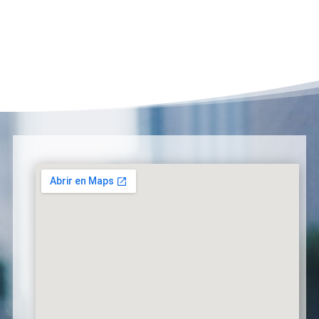
pay n play casinos
fast payout online casino
fast withdrawal casino
paypal casino non gamstop
credit card casinos
uk
fastest payout online casino
best bitcoin
casino
bitcoin casino uk
skrill online casino
best uk non
gamstop casinos
casinos that accept paysafecard