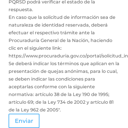
PQRSD podrá verificar el estado de la
respuesta.
En caso que la solicitud de información sea de
naturaleza de identidad reservada, deberá
efectuar el respectivo trámite ante la
Procuraduría General de la Nación, haciendo
clic en el siguiente link:
https://www.procuraduria.gov.co/portal/solicitud_
Se deberá indicar los términos que aplican en la
presentación de quejas anónimas, para lo cual,
se deben indicar las condiciones para
aceptarlas conforme con la siguiente
normativa: artículo 38 de la Ley 190 de 1995;
artículo 69; de la Ley 734 de 2002 y artículo 81
de la Ley 962 de 2005".
Enviar