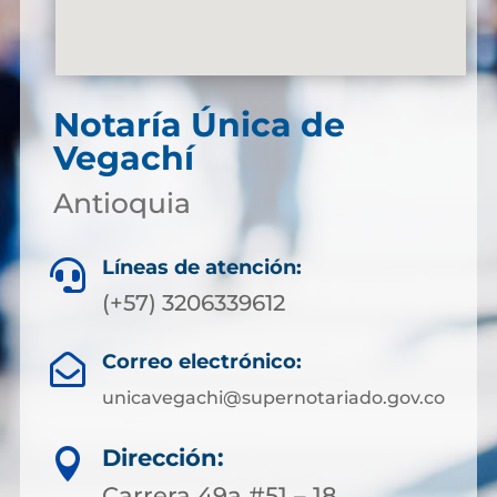
Notaría Única de
Vegachí
Antioquia
Líneas de atención:

(+57) 3206339612
Correo electrónico:

unicavegachi@supernotariado.gov.co
Dirección:

Carrera 49a #51 – 18