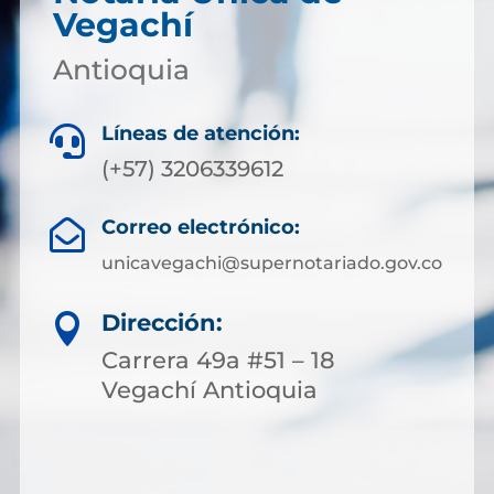
Vegachí
Antioquia
Líneas de atención:

(+57) 3206339612
Correo electrónico:

unicavegachi@supernotariado.gov.co
Dirección:

Carrera 49a #51 – 18
Vegachí Antioquia