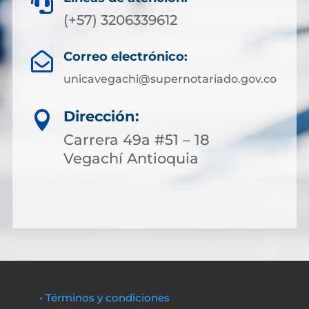

(+57) 3206339612
Correo electrónico:

unicavegachi@supernotariado.gov.co
Dirección:

Carrera 49a #51 – 18
Vegachí Antioquia
• Términos y condiciones