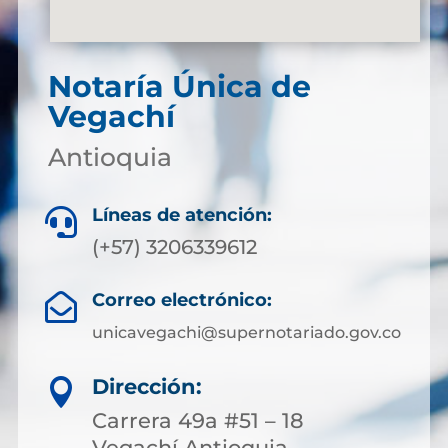
Notaría Única de
Vegachí
Antioquia
Líneas de atención:

(+57) 3206339612
Correo electrónico:

unicavegachi@supernotariado.gov.co
Dirección:

Carrera 49a #51 – 18
Vegachí Antioquia