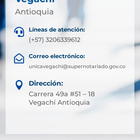
Antioquia
Líneas de atención:

(+57) 3206339612
Correo electrónico:

unicavegachi@supernotariado.gov.co
Dirección:

Carrera 49a #51 – 18
Vegachí Antioquia