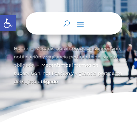
Abrir barra de herramientas
Home
Mecanismos internos de supervisión,
9
notificación y vigilancia pertinente del sujeto
obligado
Mecanismos internos de
9
supervisión, notificación y vigilancia pertinente
del sujeto obligado