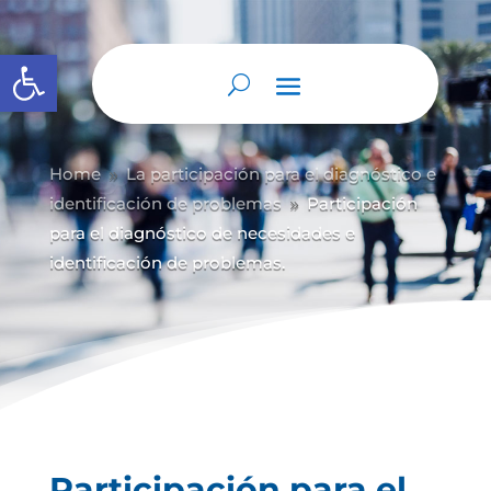
Abrir barra de herramientas
Home
La participación para el diagnóstico e
9
identificación de problemas
Participación
9
para el diagnóstico de necesidades e
identificación de problemas.
Participación para el