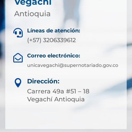
Vegachí
Antioquia
Líneas de atención:

(+57) 3206339612
Correo electrónico:

unicavegachi@supernotariado.gov.co
Dirección:

Carrera 49a #51 – 18
Vegachí Antioquia