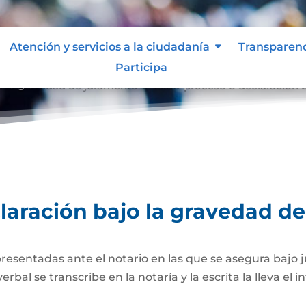
Atención y servicios a la ciudadanía
Transparen
Participa
o la gravedad de juramento
Extra-proceso o declaración 
9
laración bajo la gravedad d
presentadas ante el notario en las que se asegura bajo 
al se transcribe en la notaría y la escrita la lleva el i