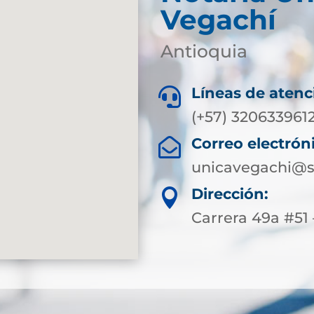
Vegachí
Antioquia
Líneas de atenc

(+57) 320633961
Correo electrón

unicavegachi@s
Dirección:

Carrera 49a #51 