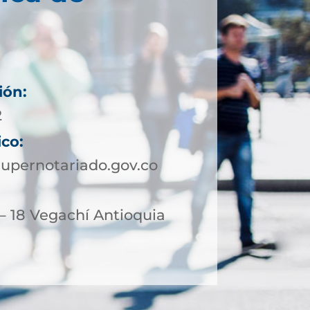
ión:
2
ico:
upernotariado.gov.co
– 18 Vegachí Antioquia