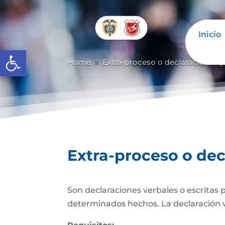
Inicio
Abrir barra de herramientas
Home
Extra-proceso o declaración baj
9
Extra-proceso o dec
Son declaraciones verbales o escritas 
determinados hechos. La declaración verb