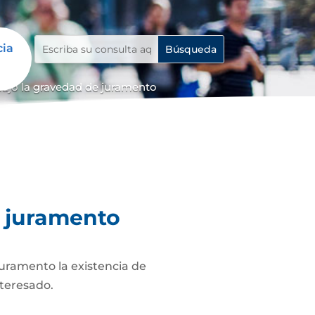
cia
bajo la gravedad de juramento
e juramento
juramento la existencia de
nteresado.