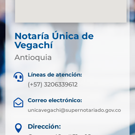
Notaría Única de
Vegachí
Antioquia
Líneas de atención:

(+57) 3206339612
Correo electrónico:

unicavegachi@supernotariado.gov.co
Dirección:
