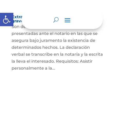
Abrir barra de herramientas
Extra-proceso o declaración bajo la
gravedad de juramento
Son declaraciones verbales o escritas
presentadas ante el notario en las que se
asegura bajo juramento la existencia de
determinados hechos. La declaración
verbal se transcribe en la notaría y la escrita
la lleva el interesado. Requisitos: Asistir
personalmente a la...