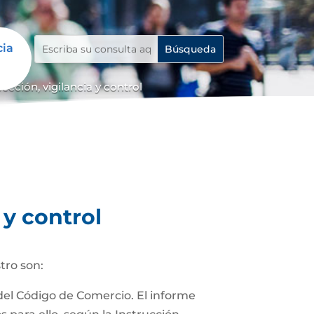
cia
cción, vigilancia y control
 y control
tro son:
 del Código de Comercio. El informe