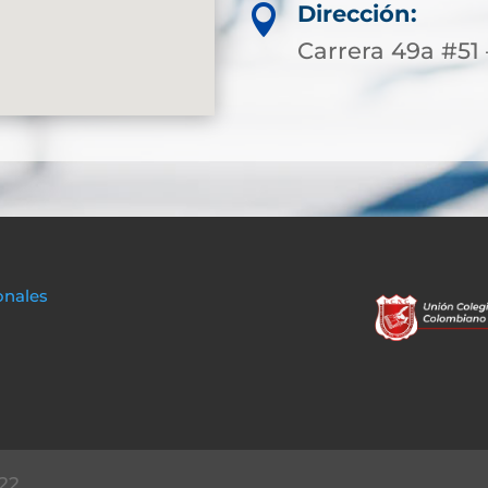
Dirección:

Carrera 49a #51 
onales
22