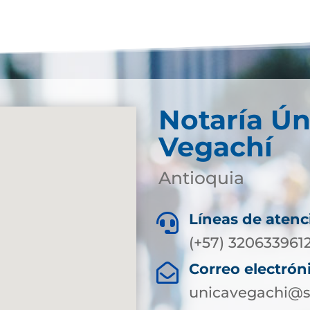
Notaría Ún
Vegachí
Antioquia
Líneas de atenc

(+57) 320633961
Correo electrón

unicavegachi@s