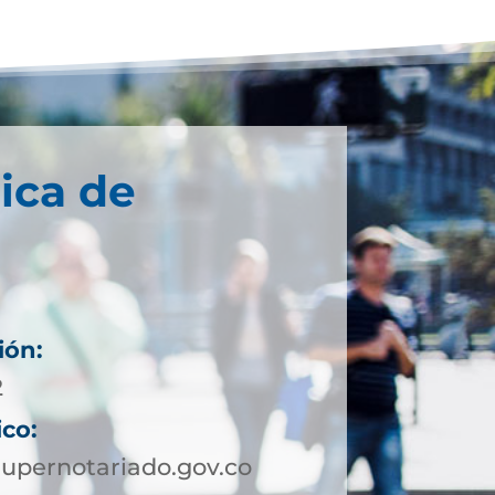
ica de
ión:
2
ico:
upernotariado.gov.co