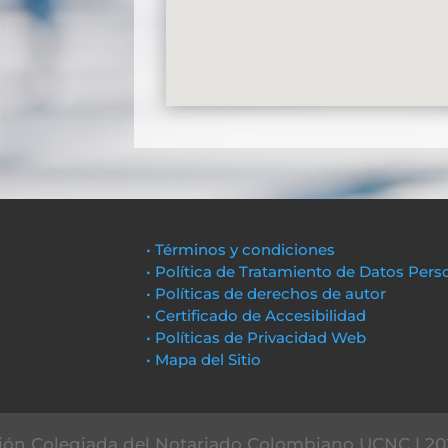
• Términos y condiciones
• Política de Tratamiento de Datos Pers
• Políticas de derechos de autor
• Certificado de Accesibilidad
• Políticas de Privacidad Web
• Mapa del Sitio
ón Colegiada del Notariado Colombiano UCNC | 20