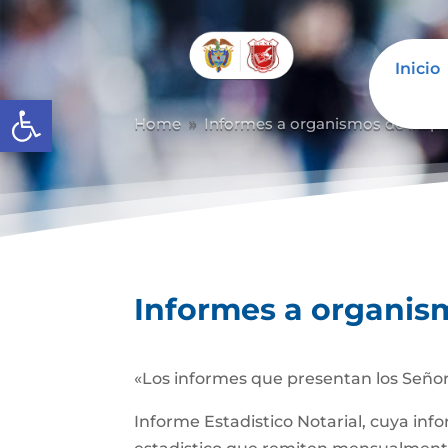
Inicio
Abrir barra de herramientas
Home
Informes a organismos de inspec
9
Informes a organism
«Los informes que presentan los Señor
Informe Estadistico Notarial, cuya inf