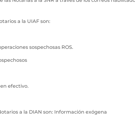
as Notarías a la SNR a través de los correos habilitados
tarios a la UIAF son:
operaciones sospechosas ROS.
sospechosos
en efectivo.
Notarios a la DIAN son: Información exógena