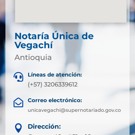
Notaría Única de
Vegachí
Antioquia
Líneas de atención:

(+57) 3206339612
Correo electrónico:

unicavegachi@supernotariado.gov.co
Dirección:
