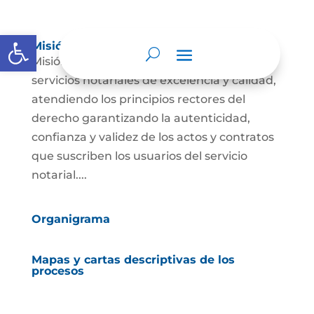
Abrir barra de herramientas
Misión, Visión, Funciones y Deberes
Misión: Velar día a día por la prestación de
servicios notariales de excelencia y calidad,
atendiendo los principios rectores del
derecho garantizando la autenticidad,
confianza y validez de los actos y contratos
que suscriben los usuarios del servicio
notarial....
Organigrama
Mapas y cartas descriptivas de los
procesos