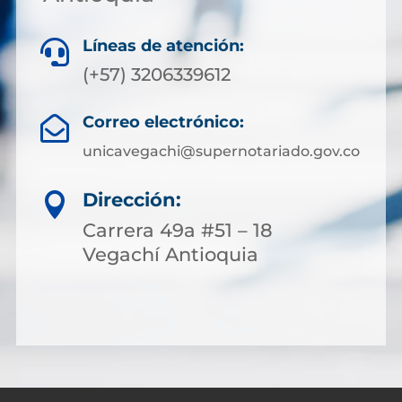
Líneas de atención:

(+57) 3206339612
Correo electrónico:

unicavegachi@supernotariado.gov.co
Dirección:

Carrera 49a #51 – 18
Vegachí Antioquia