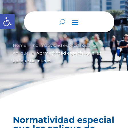
Abrir barra de herramientas
Home
normatividad especial que les
9
aplique.
Normatividad especial que les
9
aplique de interés.
Normatividad especial