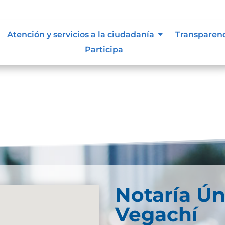
ue les aplique de interés.
Atención y servicios a la ciudadanía
Transparen
Participa
Notaría Ún
Vegachí