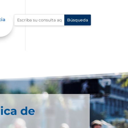
cia
ica de