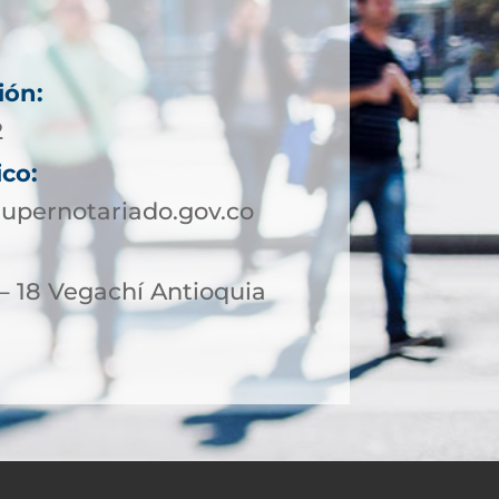
ión:
2
ico:
upernotariado.gov.co
– 18 Vegachí Antioquia