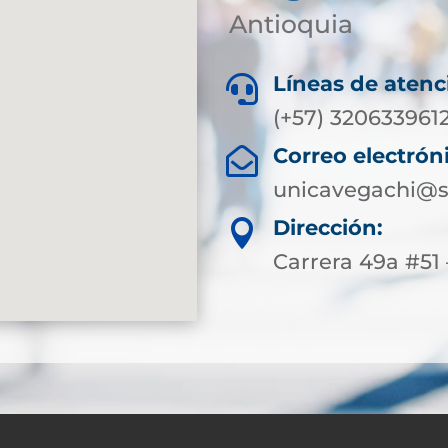
Antioquia
Líneas de atenc

(+57) 320633961
Correo electrón

unicavegachi@s
Dirección:

Carrera 49a #51 