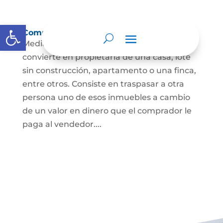
Abrir barra de herramientas
Compraventa de inmuebles
Mediante este contrato, una persona se
convierte en propietaria de una casa, lote
sin construcción, apartamento o una finca,
entre otros. Consiste en traspasar a otra
persona uno de esos inmuebles a cambio
de un valor en dinero que el comprador le
paga al vendedor....