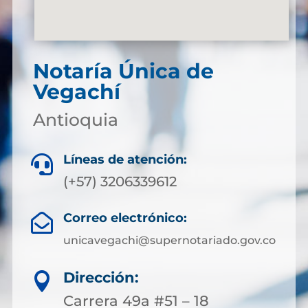
Notaría Única de
Vegachí
Antioquia
Líneas de atención:

(+57) 3206339612
Correo electrónico:

unicavegachi@supernotariado.gov.co
Dirección:

Carrera 49a #51 – 18