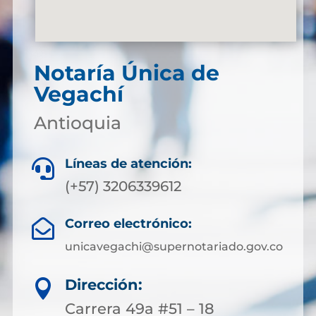
Notaría Única de
Vegachí
Antioquia
Líneas de atención:

(+57) 3206339612
Correo electrónico:

unicavegachi@supernotariado.gov.co
Dirección:

Carrera 49a #51 – 18