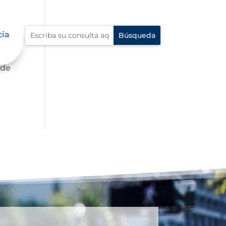
cia
te,
 de