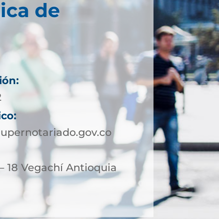
ica de
ión:
2
ico:
upernotariado.gov.co
– 18 Vegachí Antioquia