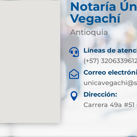
Notaría Ún
Vegachí
Antioquia
Líneas de atenc

(+57) 320633961
Correo electrón

unicavegachi@s
Dirección:

Carrera 49a #51 