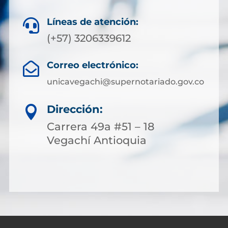
Líneas de atención:

(+57) 3206339612
Correo electrónico:

unicavegachi@supernotariado.gov.co
Dirección:

Carrera 49a #51 – 18
Vegachí Antioquia