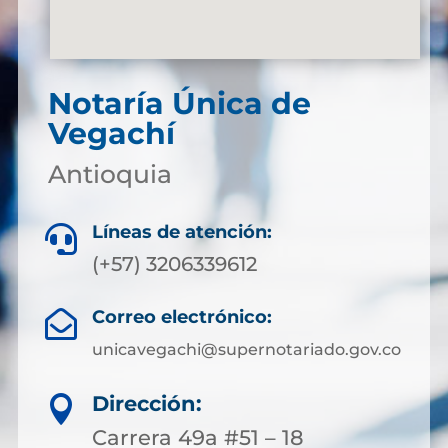
Notaría Única de
Vegachí
Antioquia
Líneas de atención:

(+57) 3206339612
Correo electrónico:

unicavegachi@supernotariado.gov.co
Dirección:

Carrera 49a #51 – 18