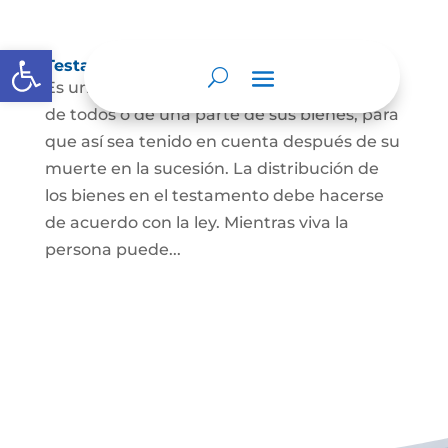
Abrir barra de herramientas
Testamento
Es un acto por el cual una persona dispone
de todos o de una parte de sus bienes, para
que así sea tenido en cuenta después de su
muerte en la sucesión. La distribución de
los bienes en el testamento debe hacerse
de acuerdo con la ley. Mientras viva la
persona puede...